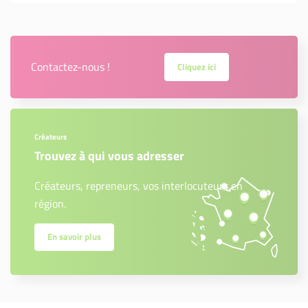
Contactez-nous !
Cliquez ici
Créateurs
Trouvez à qui vous adresser
Créateurs, repreneurs, vos interlocuteurs en
région.
En savoir plus