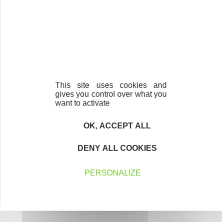
Au gré du vin
HÔTELS, CAFÉS ET RESTAURANTS
17480 LE CHÂTEAU-D'OLÉRON
This site uses cookies and
gives you control over what you
want to activate
OK, ACCEPT ALL
DENY ALL COOKIES
Auto Sécurité
PERSONALIZE
SERVICES AUX ENTREPRISES
17100 SAINTES