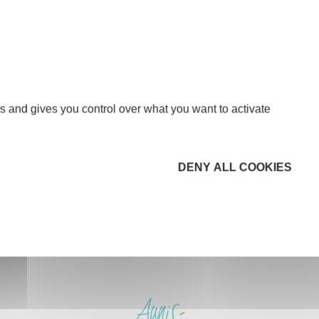
3
-
4
-
5
-
6
-
7
-
8
-
9
s and gives you control over what you want to activate
DENY ALL COOKIES