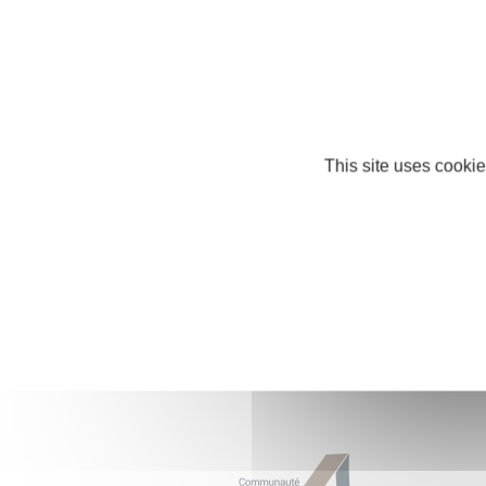
1
-
2
-
This site uses cookie
Nos partenaires