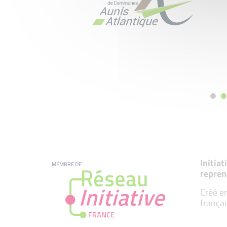
Initia
MEMBRE DE
repren
Créé en
françai