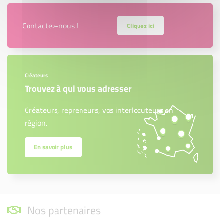
Contactez-nous !
Cliquez ici
Créateurs
Trouvez à qui vous adresser
Créateurs, repreneurs, vos interlocuteurs en
région.
En savoir plus
Nos partenaires