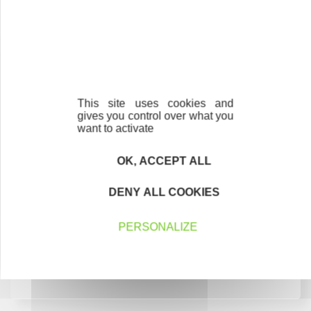
de prêt d'honneur, la banque en prête 10€ en moyenne.
Je découvre
This site uses cookies and
gives you control over what you
want to activate
L'association
OK, ACCEPT ALL
Nos missions et valeurs
DENY ALL COOKIES
Chiffres clés 2025
La newsletter
PERSONALIZE
Articles - Actualités