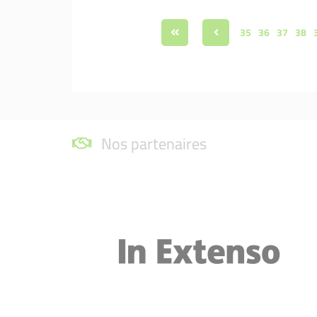
35
36
37
38
Nos partenaires