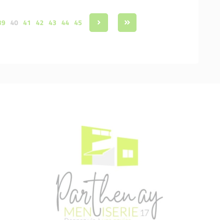
39
40
41
42
43
44
45