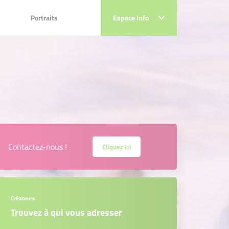
Portraits
Portraits
Espace Info
Espace Info
Contactez-nous !
Cliquez ici
Créateurs
Trouvez à qui vous adresser