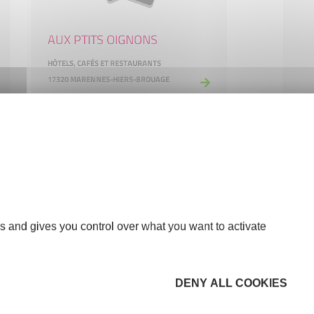
AUX PTITS OIGNONS
HÔTELS, CAFÉS ET RESTAURANTS
17320 MARENNES-HIERS-BROUAGE
s and gives you control over what you want to activate
Boulangerie Artisanale
DENY ALL COOKIES
COMMERCE ET RÉPARATION
17600 SAUJON