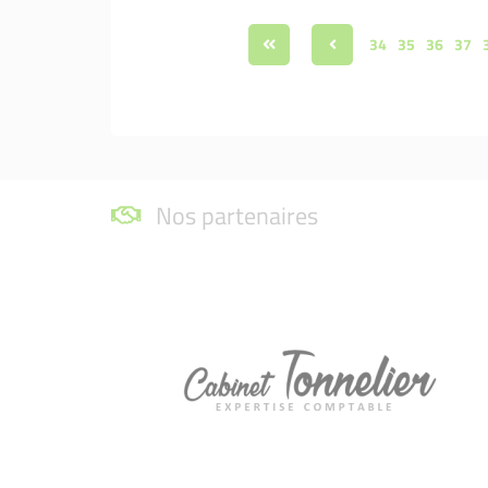
34
35
36
37
Nos partenaires