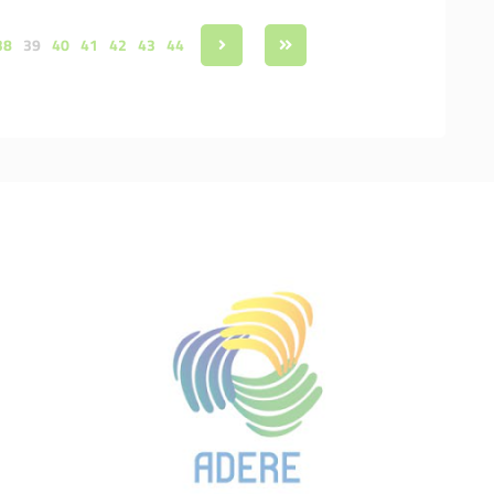
38
39
40
41
42
43
44