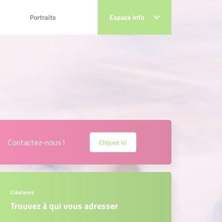
Portraits
Portraits
Espace Info
Espace Info
Contactez-nous !
Cliquez ici
Créateurs
Trouvez à qui vous adresser