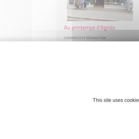
Au printemps d'Agnès
COMMERCE ET RÉPARATION
17390 LA TREMBLADE
This site uses cookie
Boucherie Fiaud
COMMERCE ET RÉPARATION
17100 SAINTES