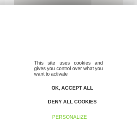
Contactez-nous !
Cliquez ici
This site uses cookies and
gives you control over what you
want to activate
Créateurs
OK, ACCEPT ALL
Trouvez à qui vous adresser
DENY ALL COOKIES
Créateurs, repreneurs, vos interlocuteurs en
région.
PERSONALIZE
En savoir plus