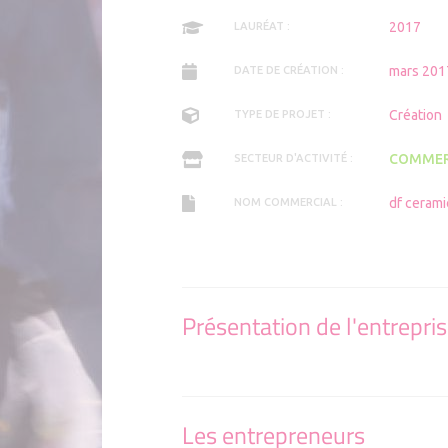
2017
LAURÉAT :
mars 201
DATE DE CRÉATION :
Création
TYPE DE PROJET :
COMMER
SECTEUR D'ACTIVITÉ :
df cerami
NOM COMMERCIAL :
Présentation de l'entrepri
Les entrepreneurs