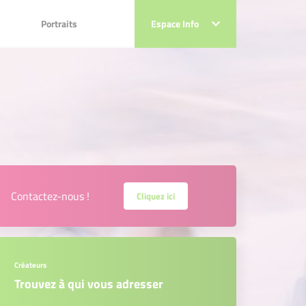
Portraits
Portraits
Espace Info
Espace Info
Contactez-nous !
Cliquez ici
Créateurs
Trouvez à qui vous adresser