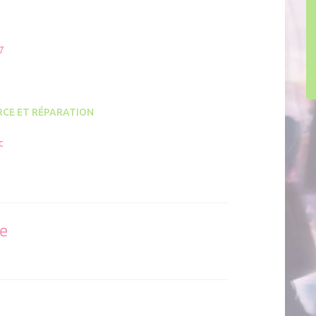
7
CE ET RÉPARATION
c
se