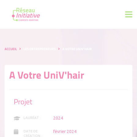
ACCUEIL
LES ENTREPRENEURS
A VOTRE UNIV'HAIR
A Votre UniV'hair
Projet
2024
LAURÉAT :
février 2024
DATE DE
CRÉATION :