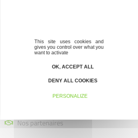
Contactez-nous !
Cliquez ici
Créateurs
This site uses cookies and
Trouvez à qui vous adresser
gives you control over what you
want to activate
Créateurs, repreneurs, vos interlocuteurs en
OK, ACCEPT ALL
région.
DENY ALL COOKIES
En savoir plus
PERSONALIZE
Nos partenaires