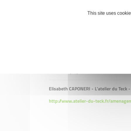
Il est parfois compliqué et perturbant de
lui expliquons au mieux et le plus serein
This site uses cookie
Un de mes plus beaux souvenirs était
Rochefort, à l’annonce de notre accord 
dur de rester insensible à ça !
Personnellement, j’essaie d’aller dans le
Je prends sincèrement plaisir à partici
nouveaux projets.
Elisabeth CAPONERI - L'atelier du Teck 
http://www.atelier-du-teck.fr/amenage