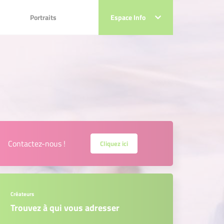
Portraits
Portraits
Espace Info
Espace Info
Contactez-nous !
Cliquez ici
Créateurs
Trouvez à qui vous adresser