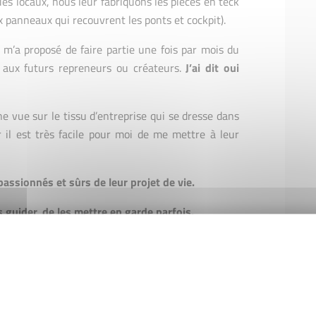
es locaux, nous leur fabriquons les pièces en teck
x panneaux qui recouvrent les ponts et cockpit).
 m’a proposé de faire partie une fois par mois du
t aux futurs repreneurs ou créateurs.
J’ai dit oui
e vue sur le tissu d’entreprise qui se dresse dans
 il est très facile pour moi de me mettre à leur
assionnés et sûrs de leur projet de vie.
s guider, de les mettre en garde parfois.
ité, des personnes qui ont une grande expérience
la retraite) des comptables, des banquiers et des
se complète harmonieusement. Il est rare que nous