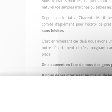
Sous-traitants pour les chantiers nautiqu
naturel (de simples marches ou tables au
Depuis peu Initiative Charente-Maritime
comité d’agrément pour l’octroi de prê
sans hésiter.
C’est enrichissant car déjà nous avons un
notre département et c’est poignant car
place !
On a souvent en face de nous des gens p
A nous de les interroger au mieux, de le
Il y a différents représentants au com
(avocat et chef d’entreprise ou cadre à 
chefs d’entreprise. Tout ce petit monde 
ne soyons pas d’accord !