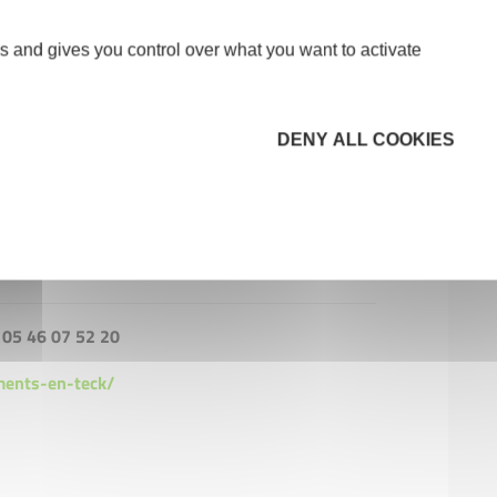
 refuser à un porteur de projet de le suivre, nous
ement possible.
s and gives you control over what you want to activate
 un couple qui installaient une fromagerie à
la dame nous a remercié les larmes aux yeux…c’est
DENY ALL COOKIES
s différents commerces que nous avons aidés.
per chaque mois à ces comités et plonger dans les
- 05 46 07 52 20
ments-en-teck/