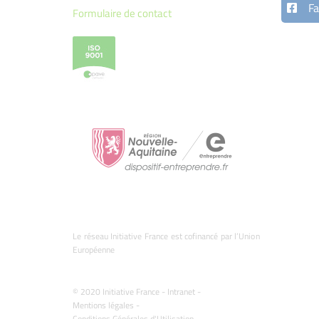
Fa
Formulaire de contact
Le réseau Initiative France est cofinancé par l’Union
Européenne
© 2020 Initiative France -
Intranet
-
Mentions légales
-
Conditions Générales d'Utilisation
-